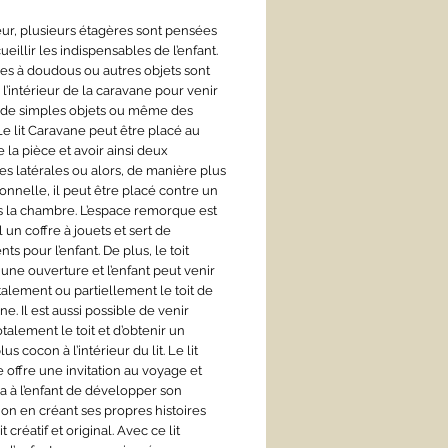
ieur, plusieurs étagères sont pensées
cueillir les indispensables de l’enfant.
res à doudous ou autres objets sont
l’intérieur de la caravane pour venir
 de simples objets ou même des
Le lit Caravane peut être placé au
 la pièce et avoir ainsi deux
es latérales ou alors, de manière plus
onnelle, il peut être placé contre un
 la chambre. L’espace remorque est
 un coffre à jouets et sert de
s pour l’enfant. De plus, le toit
une ouverture et l’enfant peut venir
talement ou partiellement le toit de
ne. Il est aussi possible de venir
talement le toit et d’obtenir un
us cocon à l’intérieur du lit. Le lit
 offre une invitation au voyage et
a à l’enfant de développer son
ion en créant ses propres histoires
t créatif et original. Avec ce lit