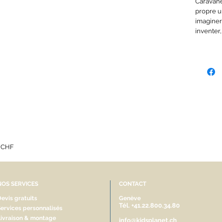
Caravane,
propre u
imaginer
inventer, 
5 CHF
NOS SERVICES
CONTACT
evis gratuits
Genève
Tél. +41.22.800.34.80
ervices personnalisés
Livraison & montage
info@kidsplanet.ch