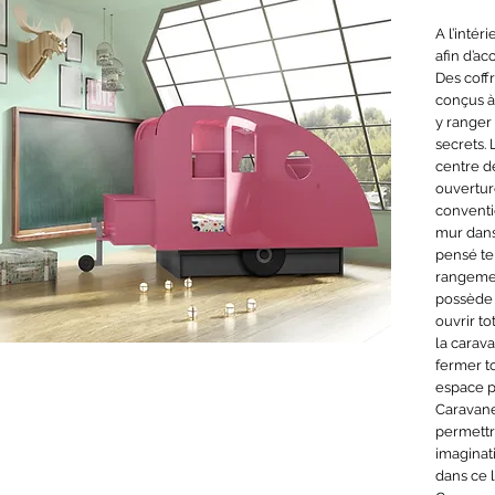
A l’intér
afin d’ac
Des coff
conçus à 
y ranger
secrets. 
centre de
ouvertur
conventi
mur dans
pensé tel
rangement
possède 
ouvrir to
la carava
fermer to
espace pl
Caravane
permettr
imaginat
dans ce li