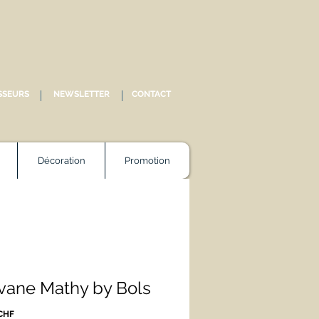
SSEURS
NEWSLETTER
CONTACT
Décoration
Promotion
vane Mathy by Bols
Prix
 CHF