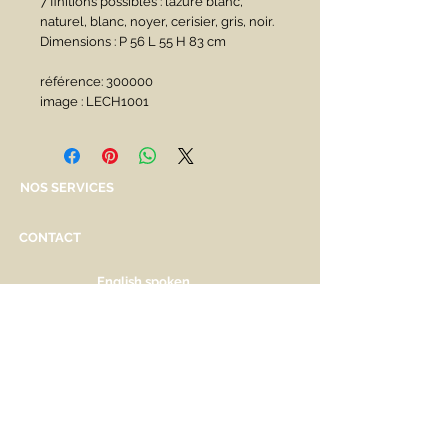
7 finitions possibles : lazuré blanc, 
naturel, blanc, noyer, cerisier, gris, noir.
Dimensions : P 56 L 55 H 83 cm
référence: 300000
image : LECH1001
NOS SERVICES
CONTACT
English spoken
Services personnalisés
Genève
Tél.
+41.22.800.34.80
info@kidsplanet.ch
Liste de naissance