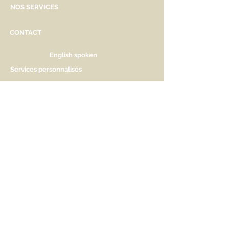
NOS SERVICES
CONTACT
English spoken
Services personnalisés
Genève
Tél.
+41.22.800.34.80
info@kidsplanet.ch
Liste de naissance
Prix
HORAIRES D'OUVERTURE
Lu Fermé. Ouverture sur rdv.
Ma - Ve 9h30 - 13h & 14h à 18h30
Sa 9h30 - 13h & 14h à 17h