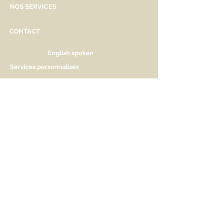
NOS SERVICES
CONTACT
English spoken
Services personnalisés
Genève
Tél.
+41.22.800.34.80
info@kidsplanet.ch
Liste de naissance
Prix
HORAIRES D'OUVERTURE
Lu Fermé. Ouverture sur rdv.
Ma - Ve 9h30 - 13h & 14h à 18h30
Sa 9h30 - 13h & 14h à 17h