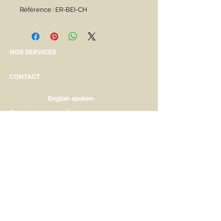
Référence : ER-BEI-CH
NOS SERVICES
CONTACT
English spoken
Services personnalisés
Genève
Tél.
+41.22.800.34.80
info@kidsplanet.ch
Liste de naissance
Prix
HORAIRES D'OUVERTURE