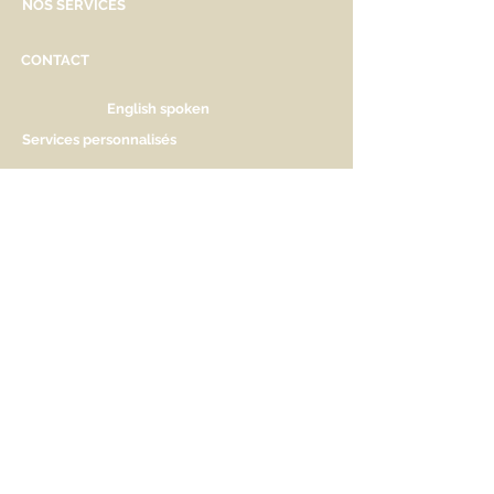
NOS SERVICES
CONTACT
English spoken
Services personnalisés
Genève
Tél.
+41.22.800.34.80
info@kidsplanet.ch
Liste de naissance
Prix
HORAIRES D'OUVERTURE
Lu Fermé. Ouverture sur rdv.
Ma - Ve 9h30 - 13h & 14h à 18h30
Sa 9h30 - 13h & 14h à 17h
AIDEZ-NOUS A NOUS FAIRE