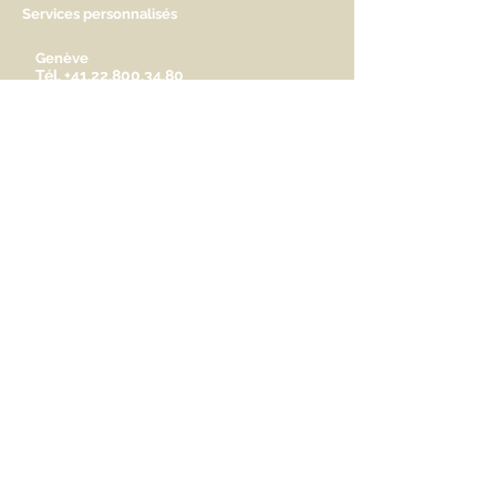
Services personnalisés
Genève
Tél.
+41.22.800.34.80
info@kidsplanet.ch
Liste de naissance
Prix
HORAIRES D'OUVERTURE
Lu Fermé. Ouverture sur rdv.
Ma - Ve 9h30 - 13h & 14h à 18h30
Sa 9h30 - 13h & 14h à 17h
AIDEZ-NOUS A NOUS FAIRE
CONNAITRE
Partager
© 2014 Kids Planet
SA