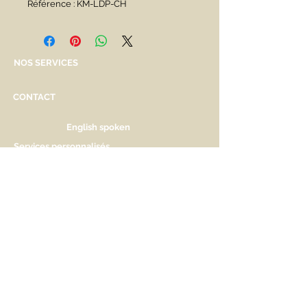
Référence : KM-LDP-CH
NOS SERVICES
CONTACT
English spoken
Services personnalisés
Genève
Tél.
+41.22.800.34.80
info@kidsplanet.ch
Liste de naissance
Prix
HORAIRES D'OUVERTURE
Lu Fermé. Ouverture sur rdv.