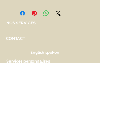
NOS SERVICES
CONTACT
English spoken
Services personnalisés
Genève
Tél.
+41.22.800.34.80
info@kidsplanet.ch
Liste de naissance
Prix
HORAIRES D'OUVERTURE
Lu Fermé. Ouverture sur rdv.
Ma - Ve 9h30 - 13h & 14h à 18h30