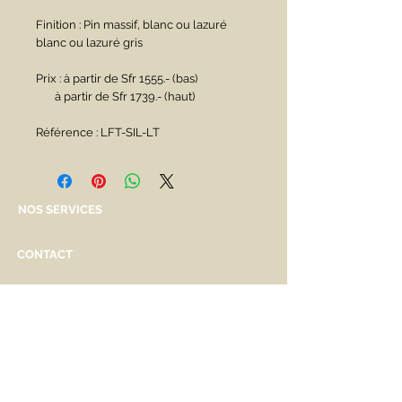
Finition : Pin massif, blanc ou lazuré 
blanc ou lazuré gris
Prix : à partir de Sfr 1555.- (bas)
       à partir de Sfr 1739.- (haut)
Référence : LFT-SIL-LT
NOS SERVICES
CONTACT
English spoken
Services personnalisés
Genève
Tél.
+41.22.800.34.80
info@kidsplanet.ch