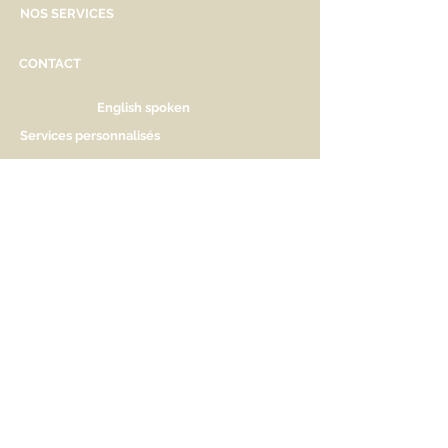
NOS SERVICES
CONTACT
English spoken
Services personnalisés
Genève
Tél.
+41.22.800.34.80
info@kidsplanet.ch
Liste de naissance
Prix
HORAIRES D'OUVERTURE
Lu Fermé. Ouverture sur rdv.
Ma - Ve 9h30 - 13h & 14h à 18h30
Sa 9h30 - 13h & 14h à 17h