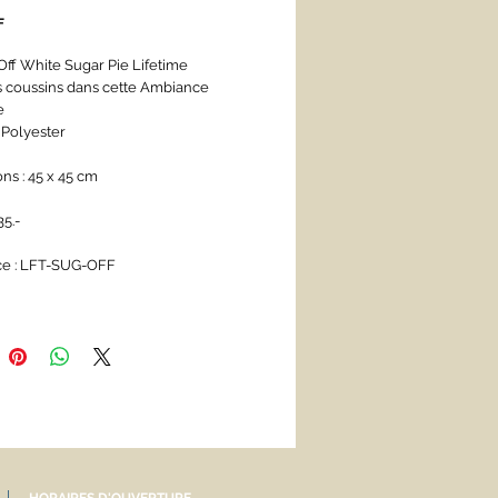
Prix
F
Off White Sugar Pie Lifetime
s coussins dans cette Ambiance 
e
 Polyester
ns : 45 x 45 cm
35.- 
ce : LFT-SUG-OFF