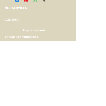
NOS SERVICES
CONTACT
English spoken
Services personnalisés
Genève
Tél.
+41.22.800.34.80
info@kidsplanet.ch
Liste de naissance
Prix
HORAIRES D'OUVERTURE
Lu Fermé. Ouverture sur rdv.
Ma - Ve 9h30 - 13h & 14h à 18h30
Sa 9h30 - 13h & 14h à 17h