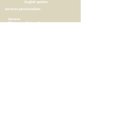
English spoken
Services personnalisés
Genève
Tél.
+41.22.800.34.80
info@kidsplanet.ch
Liste de naissance
Prix
HORAIRES D'OUVERTURE
Lu Fermé. Ouverture sur rdv.
Ma - Ve 9h30 - 13h & 14h à 18h30
Sa 9h30 - 13h & 14h à 17h
AIDEZ-NOUS A NOUS FAIRE
CONNAITRE
Partager
© 2014 Kids Planet