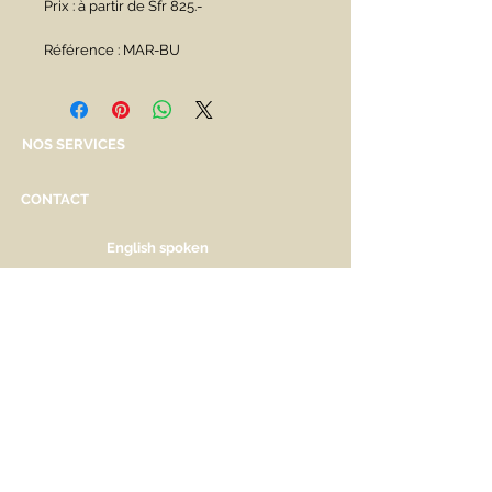
Prix : à partir de Sfr 825.-
Référence : MAR-BU
NOS SERVICES
CONTACT
English spoken
Services personnalisés
Genève
Tél.
+41.22.800.34.80
info@kidsplanet.ch
Liste de naissance
Prix
HORAIRES D'OUVERTURE