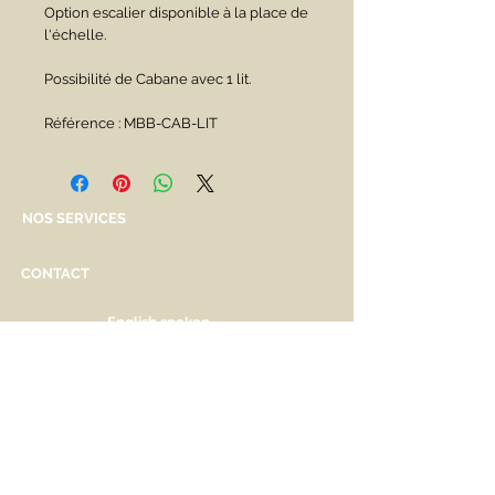
Option escalier disponible à la place de
l'échelle.
Possibilité de Cabane avec 1 lit.
Référence : MBB-CAB-LIT
NOS SERVICES
CONTACT
English spoken
Services personnalisés
Genève
Tél.
+41.22.800.34.80
info@kidsplanet.ch
Liste de naissance