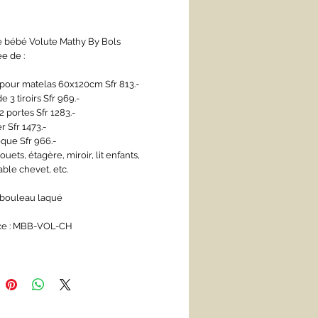
Prix
bébé Volute Mathy By Bols 
e de :
 pour matelas 60x120cm Sfr 813.-
3 tiroirs Sfr 969.-
 portes Sfr 1283.-
 Sfr 1473.-
èque Sfr 966.-
ouets, étagère, miroir, lit enfants, 
ble chevet, etc.
: bouleau laqué
ce : MBB-VOL-CH