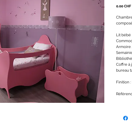
0.00 CHF
Chambre 
composé
Lit bébé
Commode 
Armoire 2
Semainier
Biblioth
Coffre à j
bureau ta
Finition 
Référen