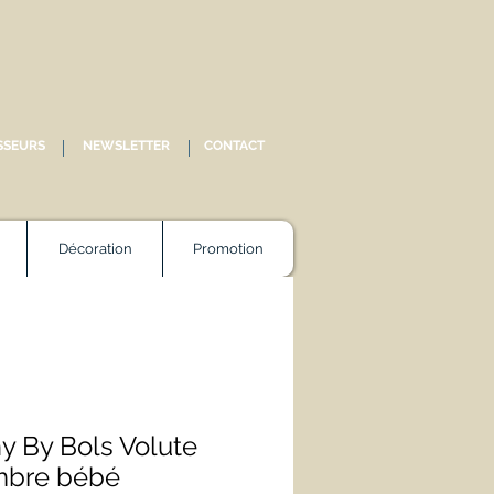
SSEURS
NEWSLETTER
CONTACT
Décoration
Promotion
y By Bols Volute
mbre bébé