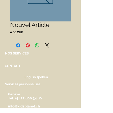
Nouvel Article
Prix
0.00 CHF
NOS SERVICES
CONTACT
English spoken
Services personnalisés
Genève
Tél.
+41.22.800.34.80
info@kidsplanet.ch
Liste de naissance