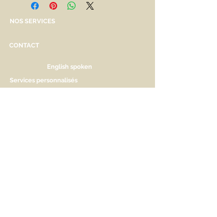
NOS SERVICES
CONTACT
English spoken
Services personnalisés
Genève
Tél.
+41.22.800.34.80
info@kidsplanet.ch
Liste de naissance
Prix
HORAIRES D'OUVERTURE
Lu Fermé. Ouverture sur rdv.
Ma - Ve 9h30 - 13h & 14h à 18h30
Sa 9h30 - 13h & 14h à 17h