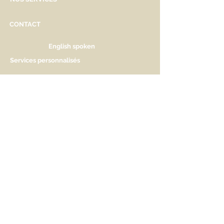
CONTACT
English spoken
Services personnalisés
Genève
Tél.
+41.22.800.34.80
info@kidsplanet.ch
Liste de naissance
Prix
HORAIRES D'OUVERTURE
Lu Fermé. Ouverture sur rdv.
Ma - Ve 9h30 - 13h & 14h à 18h30
Sa 9h30 - 13h & 14h à 17h
AIDEZ-NOUS A NOUS FAIRE