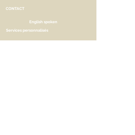
CONTACT
English spoken
Services personnalisés
Genève
Tél.
+41.22.800.34.80
info@kidsplanet.ch
Liste de naissance
Prix
HORAIRES D'OUVERTURE
Lu Fermé. Ouverture sur rdv.
Ma - Ve 9h30 - 13h & 14h à 18h30
Sa 9h30 - 13h & 14h à 17h
AIDEZ-NOUS A NOUS FAIRE
CONNAITRE