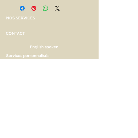
NOS SERVICES
CONTACT
English spoken
Services personnalisés
Genève
Tél.
+41.22.800.34.80
info@kidsplanet.ch
Liste de naissance
Prix
HORAIRES D'OUVERTURE
Lu Fermé. Ouverture sur rdv.
Ma - Ve 9h30 - 13h & 14h à 18h30
Sa 9h30 - 13h & 14h à 17h