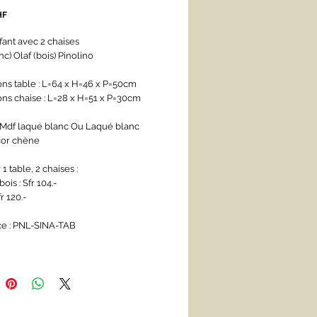
Prix
HF
fant avec 2 chaises
nc) Olaf (bois) Pinolino
ns table : L=64 x H=46 x P=50cm
ns chaise : L=28 x H=51 x P=30cm 
: Mdf laqué blanc Ou Laqué blanc 
cor chène
1 table, 2 chaises : 
ois : Sfr 104.-
r 120.-
e : PNL-SINA-TAB