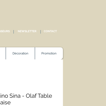
SSEURS
NEWSLETTER
CONTACT
Décoration
Promotion
ino Sina - Olaf Table
haise