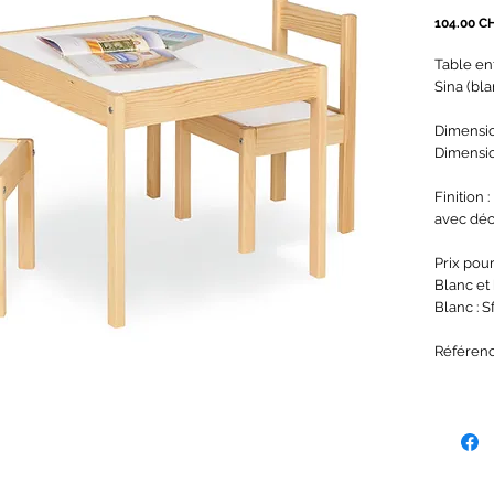
104.00 C
Table en
Sina (bla
Dimensio
Dimensio
Finition 
avec dé
Prix pour 
Blanc et b
Blanc : Sf
Référenc