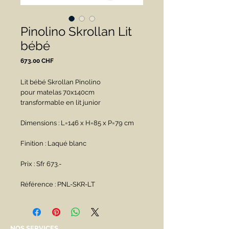
Pinolino Skrollan Lit
bébé
Prix
673.00 CHF
Lit bébé Skrollan Pinolino
pour matelas 70x140cm
transformable en lit junior
Dimensions : L=146 x H=85 x P=79 cm
Finition : Laqué blanc
Prix : Sfr 673.-
Référence : PNL-SKR-LT
NOS SERVICES