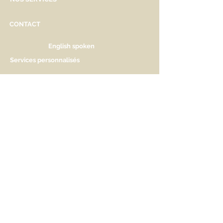
CONTACT
English spoken
Services personnalisés
Genève
Tél.
+41.22.800.34.80
info@kidsplanet.ch
Liste de naissance
Prix
HORAIRES D'OUVERTURE
Lu Fermé. Ouverture sur rdv.
Ma - Ve 9h30 - 13h & 14h à 18h30
Sa 9h30 - 13h & 14h à 17h
AIDEZ-NOUS A NOUS FAIRE