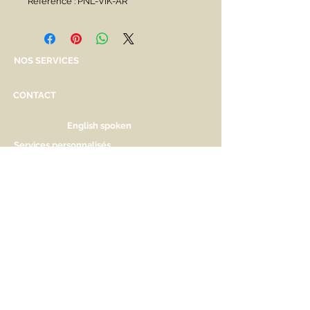
Référence : PNL-VIK-AR
NOS SERVICES
CONTACT
English spoken
Services personnalisés
Genève
Tél.
+41.22.800.34.80
info@kidsplanet.ch
Liste de naissance
Prix
HORAIRES D'OUVERTURE
Lu Fermé. Ouverture sur rdv.