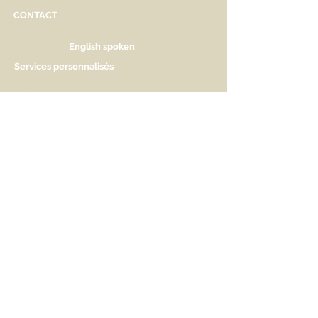
CONTACT
English spoken
Services personnalisés
Genève
Tél.
+41.22.800.34.80
info@kidsplanet.ch
Liste de naissance
Prix
HORAIRES D'OUVERTURE
Lu Fermé. Ouverture sur rdv.
Ma - Ve 9h30 - 13h & 14h à 18h30
Sa 9h30 - 13h & 14h à 17h
AIDEZ-NOUS A NOUS FAIRE
CONNAITRE