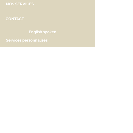
NOS SERVICES
CONTACT
English spoken
Services personnalisés
Genève
Tél.
+41.22.800.34.80
info@kidsplanet.ch
Liste de naissance
Prix
HORAIRES D'OUVERTURE
Lu Fermé. Ouverture sur rdv.
Ma - Ve 9h30 - 13h & 14h à 18h30
Sa 9h30 - 13h & 14h à 17h