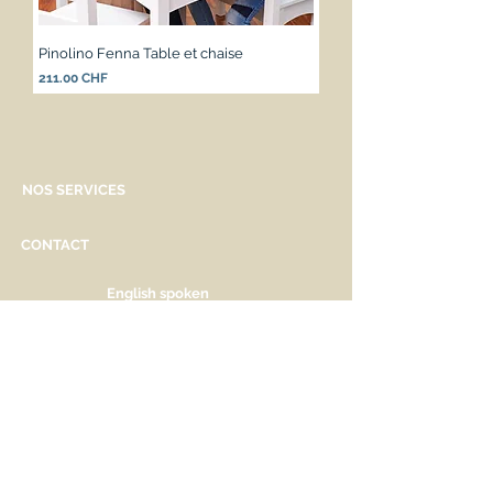
Pinolino Fenna Table et chaise
Prix
211.00 CHF
NOS SERVICES
CONTACT
English spoken
Services personnalisés
Genève
Tél.
+41.22.800.34.80
info@kidsplanet.ch
Liste de naissance
Prix